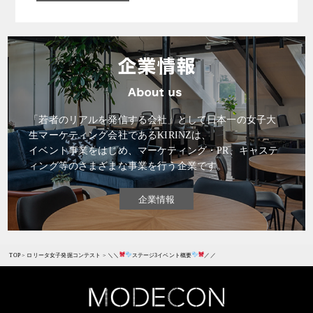
「若者のリアルを発信する会社」として日本一の女子大
生マーケティング会社であるKIRINZは、
イベント事業をはじめ、マーケティング・PR、キャステ
ィング等のさまざまな事業を行う企業です。
企業情報
TOP
>
ロリータ女子発掘コンテスト
>
＼＼
ステージ3イベント概要
／／