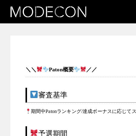
ロリータ女子発掘コンテス
ト
＼＼
Paton概要
／／
審査基準
期間中Patonランキング/達成ボーナスに応じ
予選期間