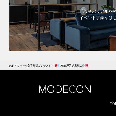
「若者のリアルを発
イベント事業をは
TOP
>
ロリータ女子発掘コンテスト
>
Paton予選結果発表
TO