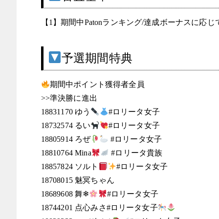
【1】期間中Patonランキング/達成ボーナスに応
予選期間特典
期間中ポイント獲得者全員
>>準決勝に進出
18831170 ゆう
#ロリータ女子
18732574 るい
#ロリータ女子
18805914 ろぜ
#ロリータ女子
18810764 Mina
#ロリータ貴族
18857824 ソルト
#ロリータ女子
18708015 魅冥ちゃん
18689608 舞❄
#ロリータ女子
18744201 点心みさ#ロリータ女子