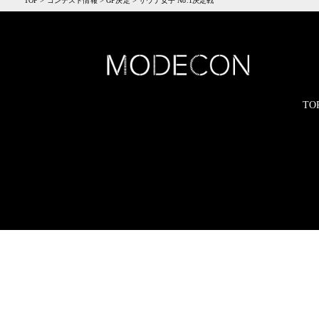
TOP
>
コンテスト情報
>
GP決定
>
サウナ女子 No.1決定戦
TO