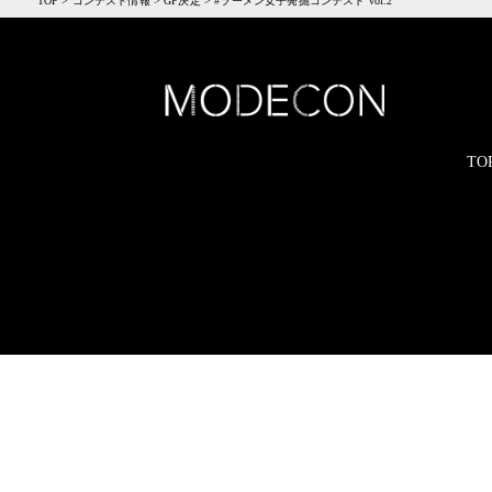
TOP
>
コンテスト情報
>
GP決定
>
#ラーメン女子発掘コンテスト vol.2
TO