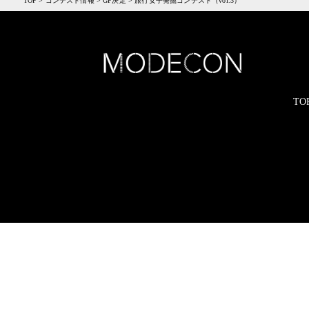
TOP
>
コンテスト情報
>
GP決定
>
旅行女子発掘コンテスト（vol.3）
TO