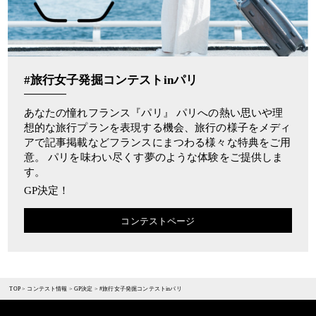
#旅行女子発掘コンテストinパリ
あなたの憧れフランス『パリ』 パリへの熱い思いや理
想的な旅行プランを表現する機会、旅行の様子をメディ
アで記事掲載などフランスにまつわる様々な特典をご用
意。 パリを味わい尽くす夢のような体験をご提供しま
す。
GP決定！
コンテストページ
TOP
>
コンテスト情報
>
GP決定
>
#旅行女子発掘コンテストinパリ