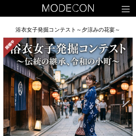
浴衣女子発掘コンテスト～夕涼みの花宴～