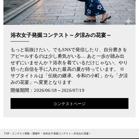
浴衣女子発掘コンテスト～夕涼みの花宴～
もっと垢抜けたい。でもSNSで発信したり、自分磨きを
アピールするのは少し勇気がいる… あと一歩が踏み出
せずにいませんか？浴衣を着ているだけじゃない、やり
切った自信を手に入れた最高の夏が待っています。 ※
サブタイトルは「伝統の継承、令和の小町」から「夕涼
みの花宴」へ変更となります
開催期間：2026/06/18～2026/07/19
コンテストページ
TOP
>
コンテスト情報
>
開催中
>
浴衣女子発掘コンテスト～夕涼みの花宴～