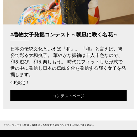
#着物女子発掘コンテスト～朝凪に咲く名花～
日本の伝統文化といえば『和』。 『和』と言えば、袴
姿で彩る大和撫子。 華やかな振袖は十人十色なので、
和を遊び、和を楽しもう。 時代にフィットした形式で
世の中に発信し日本の伝統文化を発信する輝く女子を発
掘します。
GP決定！
コンテストページ
TOP
>
コンテスト情報
>
GP決定
>
#着物女子発掘コンテスト～朝凪に咲く名花～