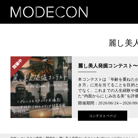
麗し美人
麗し美人発掘コンテスト〜R
本コンテストは「年齢を重ねた
き方」に光を当てることを目的と
でなく、これまでの人生経験や
た“内面からにじみ出る美”を評
開催期間：2026/06/24～2026/09/
コンテストページ