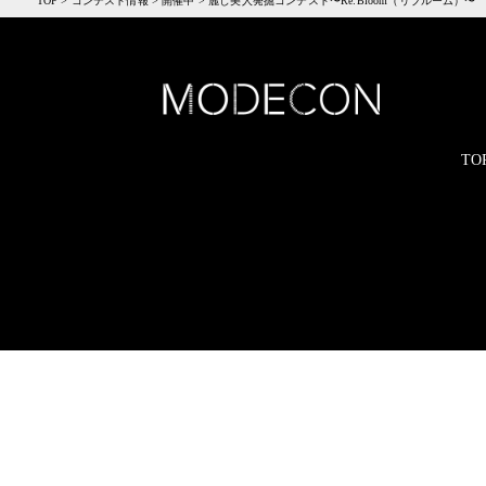
TOP
>
コンテスト情報
>
開催中
>
麗し美人発掘コンテスト〜Re:Bloom（リブルーム）〜
TO