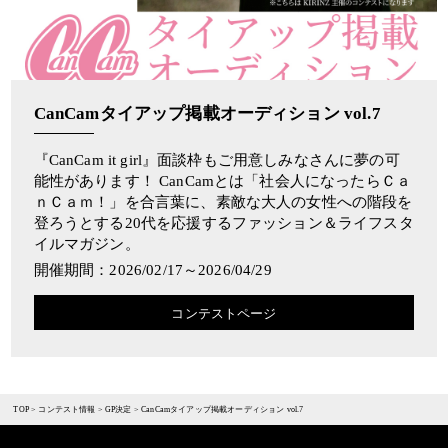
CanCamタイアップ掲載オーディション vol.7
『CanCam it girl』面談枠もご用意しみなさんに夢の可
能性があります！ CanCamとは「社会人になったらＣａ
ｎＣａｍ！」を合言葉に、素敵な大人の女性への階段を
登ろうとする20代を応援するファッション＆ライフスタ
イルマガジン。
開催期間：2026/02/17～2026/04/29
コンテストページ
TOP
>
コンテスト情報
>
GP決定
>
CanCamタイアップ掲載オーディション vol.7