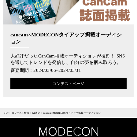
cancam×MODECONタイアップ掲載オーディシ
ョン
大好評だったCanCam掲載オーディションが復刻！ SNS
を通してトレンドを発信し、自分の夢を掴み取ろう。
審査期間：2024/03/06~2024/03/31
コンテストページ
TOP
>
コンテスト情報
>
GP決定
>
cancam×MODECONタイアップ掲載オーディション