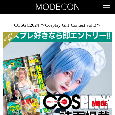
COSGC2024 〜Cosplay Girl Contest vol.3〜