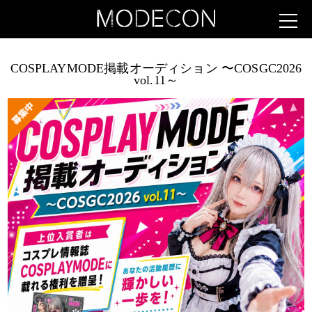
COSPLAYMODE掲載オーディション 〜COSGC2026
vol.11～