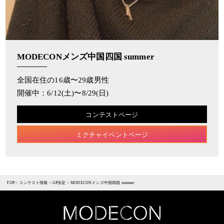
MODECONメンズ中国四国 summer
全国在住の16歳〜29歳男性
開催中：6/12(土)〜8/29(日)
コンテストページ
ミクチャイベントページ
TOP
>
コンテスト情報
>
GP決定
>
MODECONメンズ中国四国 summer