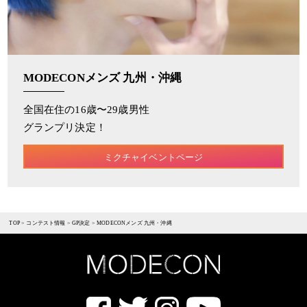
MODECONメンズ 九州・沖縄
全国在住の16歳〜29歳男性
グランプリ決定！
ミクチャイベントページ
TOP
>
コンテスト情報
>
GP決定
>
MODECONメンズ 九州・沖縄