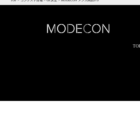
TOP
>
コンテスト情報
>
GP決定
>
MODECON メンズ関西S/S
TO