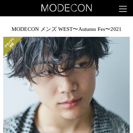
MODECON メンズ WEST〜Autumn Fes〜2021