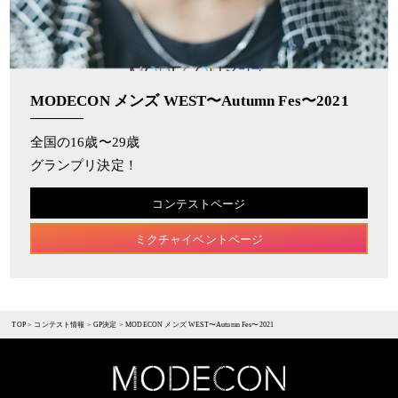
MODECON メンズ WEST〜Autumn Fes〜2021
全国の16歳〜29歳
グランプリ決定！
コンテストページ
ミクチャイベントページ
TOP
>
コンテスト情報
>
GP決定
>
MODECON メンズ WEST〜Autumn Fes〜2021