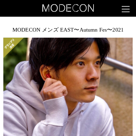
MODECON メンズ EAST〜Autumn Fes〜2021