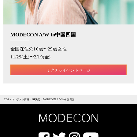
MODECON A/W in中国四国
全国在住の16歳〜29歳女性
11/29(土)〜2/19(金)
ミクチャイベントページ
TOP
>
コンテスト情報
>
GP決定
>
MODECON A/W in中国四国