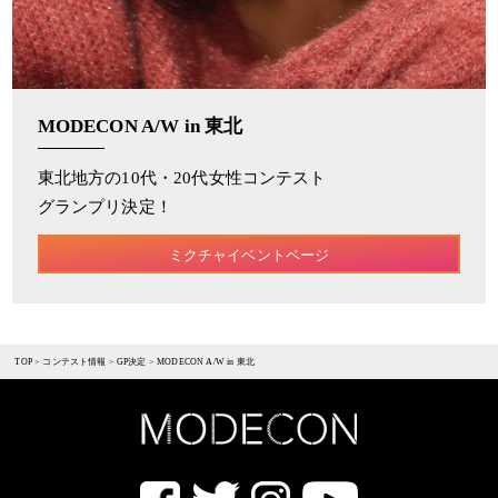
MODECON A/W in 東北
東北地方の10代・20代女性コンテスト
グランプリ決定！
ミクチャイベントページ
TOP
>
コンテスト情報
>
GP決定
>
MODECON A/W in 東北