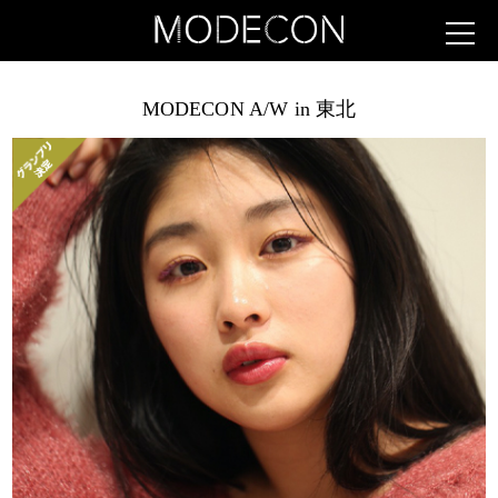
MODECON A/W in 東北