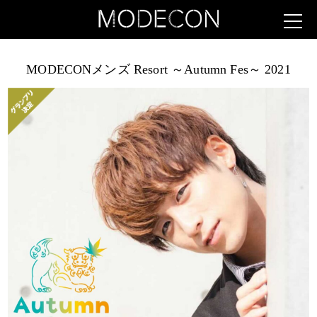
MODECONメンズ Resort ～Autumn Fes～ 2021