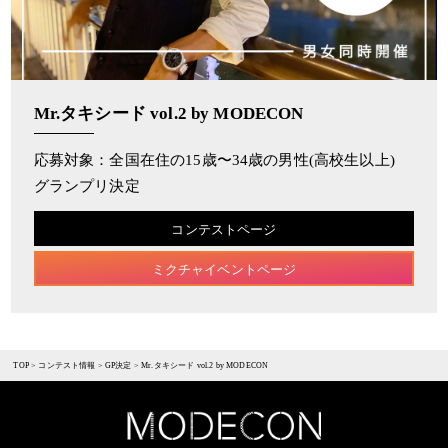
Mr.タキシード vol.2 by MODECON
応募対象：全国在住の15歳〜34歳の男性(高校生以上)
グランプリ決定
コンテストページ
ミクチャイベントページ
TOP
>
コンテスト情報
>
GP決定
>
Mr.タキシード vol.2 by MODECON