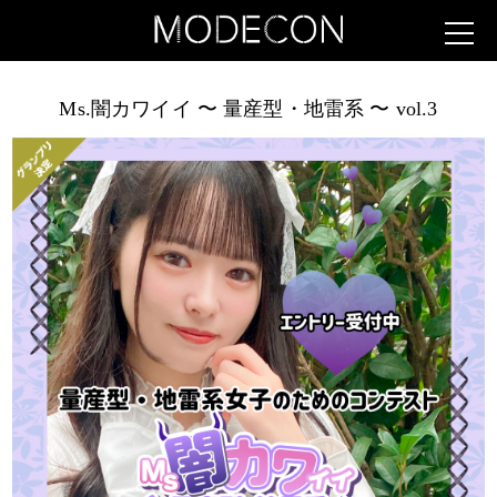
Ms.闇カワイイ 〜 量産型・地雷系 〜 vol.3