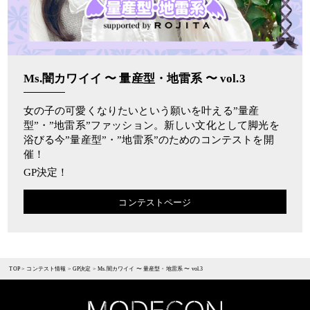
Ms.闇カワイイ 〜 量産型・地雷系 〜 vol.3
女の子の可愛くなりたいという願いを叶える”量産
型”・”地雷系”ファッション。新しい文化として脚光を
浴びる今”量産型”・”地雷系”のためのコンテストを開
催！
GP決定！
コンテストページ
TOP
>
コンテスト情報
>
GP決定
>
Ms.闇カワイイ 〜 量産型・地雷系 〜 vol.3