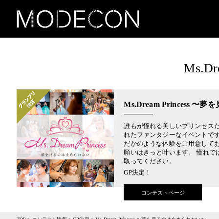
Ms.
Ms.Dream Princess
誰もが憧れる美しいプリンセス
れたファンタジーなイベントで
だかのような体験をご用意してお
願いはきっと叶います。 憧れで
取ってください。
GP決定！
コンテストページ