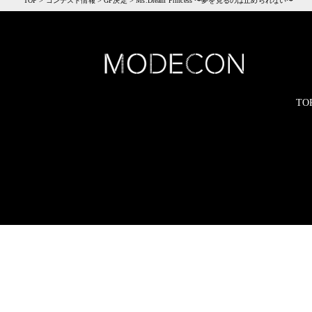
TOP
>
コンテスト情報
>
GP決定
>
Ms.Dream Princess 〜夢を見るのは止められない〜
TO