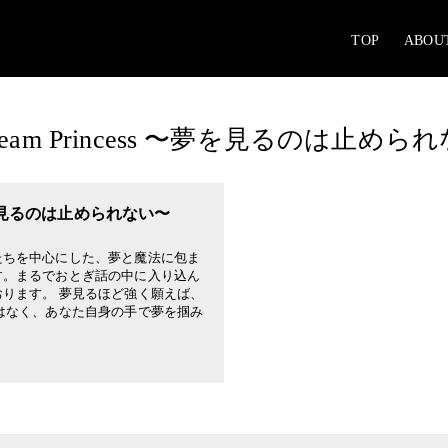
TOP
ABOU
Dream Princess 〜夢を見るのは止めら
 〜夢を見るのは止められない〜
たちを中心にした、夢と魔法に包ま
す。まるでおとぎ話の中に入り込ん
ります。 夢見るほど強く願えば、
はなく、あなた自身の手で夢を掴み