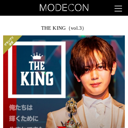
THE KING（vol.3）