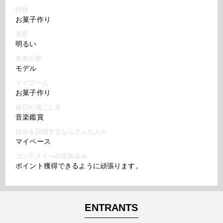
特技
お菓子作り
長所
明るい
将来の夢
モデル
マイブーム
お菓子作り
休日の過ごし方
音楽鑑賞
自分を説明するならどんな人か
マイペース
コンテストへの意気込み
ポイント獲得できるように頑張ります。
ENTRANTS