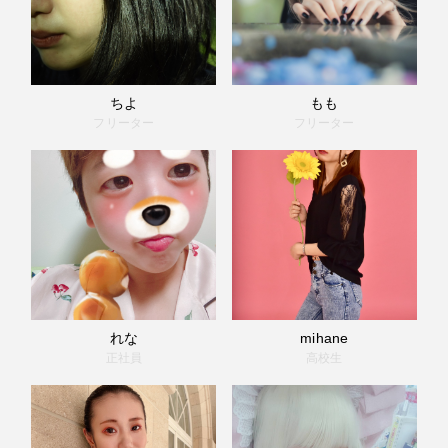
ちよ
もも
フリーター
フリーター
れな
mihane
正社員
高校生