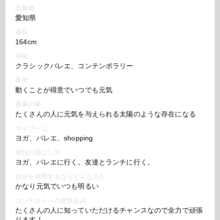
出身地
愛知県
身長
164cm
特技
クラシックバレエ、コンテンポラリー
長所
動くことが得意でいつでも元気
将来の夢
たくさんの人に元気を与えられる太陽のような存在になる
マイブーム
ヨガ、バレエ、shopping
休日の過ごし方
ヨガ、バレエに行く。友達とランチに行く。
自分を説明するならどんな人か
かなり元気でいつも明るい
コンテストへの意気込み
たくさんの人に知っていただけるチャンスなので全力で頑張
ります！