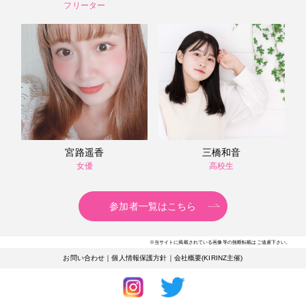
フリーター
宮路遥香
三橋和音
女優
高校生
参加者一覧はこちら
※当サイトに掲載されている画像等の無断転載はご遠慮下さい。
お問い合わせ
｜
個人情報保護方針
｜
会社概要(KIRINZ主催)