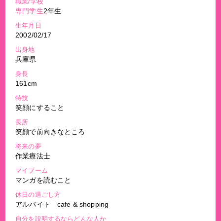
職業/学校
専門学生
2年生
生年月日
2002/02/17
出身地
兵庫県
身長
161cm
特技
笑顔にすること
長所
笑顔で前向きなところ
将来の夢
作業療法士
マイブーム
マンガを読むこと
休日の過ごし方
アルバイト cafe & shopping
自分を説明するならどんな人か