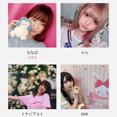
ななば
らら
大学生
ミヤジアユミ
ゆゆ