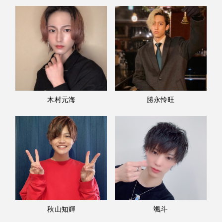
木村元海
勝永怜旺
秋山知輝
颯斗