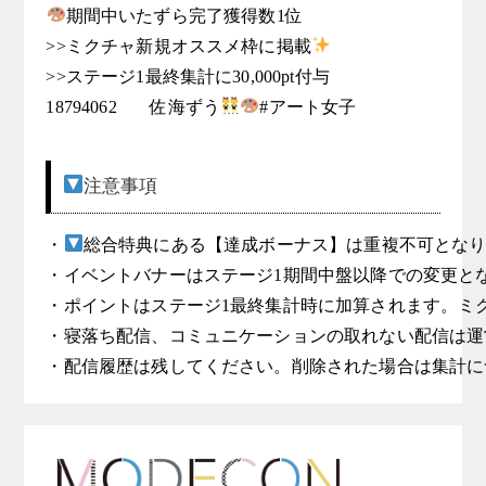
期間中いたずら完了獲得数1位

>>ミクチャ新規オススメ枠に掲載
>>ステージ1最終集計に30,000pt付与

18794062	佐海ずう
注意事項
・
総合特典にある【達成ボーナス】は重複不可となり
・イベントバナーはステージ1期間中盤以降での変更とな
・ポイントはステージ1最終集計時に加算されます。ミ
・寝落ち配信、コミュニケーションの取れない配信は運
・配信履歴は残してください。削除された場合は集計に