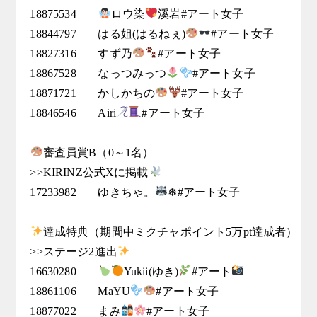
18875534	
ロウ染
溪岩#アート女子

18844797	はる姐(はるねぇ)
#アート女子

18827316	すず乃
#アート女子

18867528	なっつみっつ
#アート女子

18871721	かしかちの
#アート女子

18846546	Airi
#アート女子

審査員賞B（0～1名）

>>KIRINZ公式Xに掲載
17233982	ゆきちゃ。
❄#アート女子

達成特典（期間中ミクチャポイント5万pt達成者）

>>ステージ2進出
16630280	
Yukii(ゆき)
#アート
18861106	MaYU
#アート女子

18877022	まみ