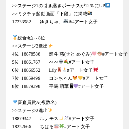
>>ステージ1の引き継ぎボーナスが12％にUP
>>ミクチャ起動画面『下段』に掲載
17233982	ゆきちゃ。
❄#アート女子

総合4位～8位

>>ステージ2進出
4位	18878588	瀬斗 慈(せと めぐみ)
#アート女子

5位	18861767	べべ
#アート女子

6位	18866552	Lily
#アート女子
7位	18859499	コンちゃん
#アート女子

8位	18879398	平馬 萌華 🖥
#アート女子

審査員賞A(複数名)

>>ステージ2進出
18879347	ルナモス
#アート女子

18252666	ちはる
#アート女子
