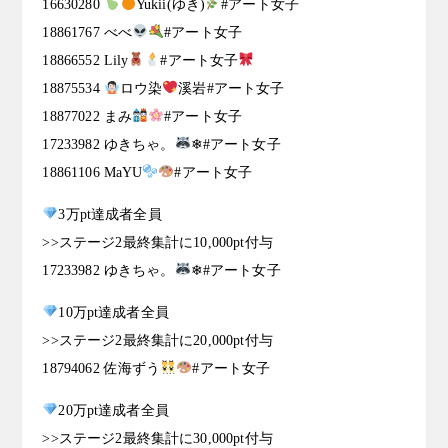
16630280
Yukii(ゆき)
#アート女子
18861767 べべ
#アート女子
18866552 Lily
#アート女子
18875534
ロウ染
溪岩#アート女子
18877022 まみ
#アート女子
17233982 ゆきちゃ。
❄#アート女子
18861106 MaYU
#アート女子
3万pt達成者全員
>>ステージ2最終集計に10,000pt付与
17233982 ゆきちゃ。
❄#アート女子
10万pt達成者全員
>>ステージ2最終集計に20,000pt付与
18794062 佐海ずう
#アート女子
20万pt達成者全員
>>ステージ2最終集計に30,000pt付与