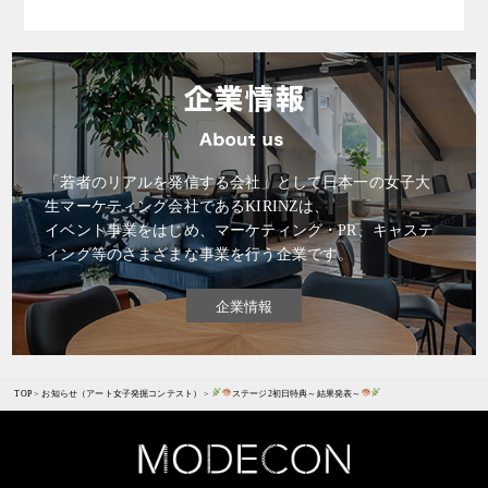
「若者のリアルを発信する会社」として日本一の女子大
生マーケティング会社であるKIRINZは、
イベント事業をはじめ、マーケティング・PR、キャステ
ィング等のさまざまな事業を行う企業です。
企業情報
TOP
>
お知らせ（アート女子発掘コンテスト）
>
ステージ2初日特典～結果発表～