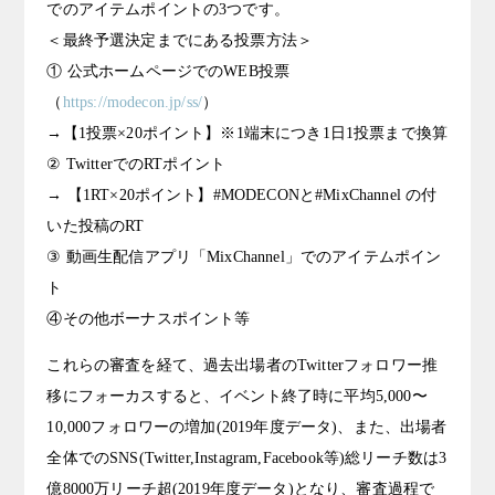
でのアイテムポイントの3つです。
＜最終予選決定までにある投票方法＞
① 公式ホームページでのWEB投票
（
https://modecon.jp/ss/
）
→【1投票×20ポイント】※1端末につき1日1投票まで換算
② TwitterでのRTポイント
→ 【1RT×20ポイント】#MODECONと#MixChannel の付
いた投稿のRT
③ 動画生配信アプリ「MixChannel」でのアイテムポイン
ト
④その他ボーナスポイント等
これらの審査を経て、過去出場者のTwitterフォロワー推
移にフォーカスすると、イベント終了時に平均5,000〜
10,000フォロワーの増加(2019年度データ)、また、出場者
全体でのSNS(Twitter,Instagram,Facebook等)総リーチ数は3
億8000万リーチ超(2019年度データ)となり、審査過程で