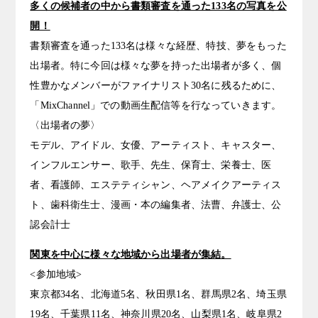
多くの候補者の中から書類審査を通った133名の写真を公
開！
書類審査を通った133名は様々な経歴、特技、夢をもった
出場者。特に今回は様々な夢を持った出場者が多く、個
性豊かなメンバーがファイナリスト30名に残るために、
「MixChannel」での動画生配信等を行なっていきます。
〈出場者の夢〉
モデル、アイドル、女優、アーティスト、キャスター、
インフルエンサー、歌手、先生、保育士、栄養士、医
者、看護師、エステティシャン、ヘアメイクアーティス
ト、歯科衛生士、漫画・本の編集者、法曹、弁護士、公
認会計士
関東を中心に様々な地域から出場者が集結。
<参加地域>
東京都34名、北海道5名、秋田県1名、群馬県2名、埼玉県
19名、千葉県11名、神奈川県20名、山梨県1名、岐阜県2