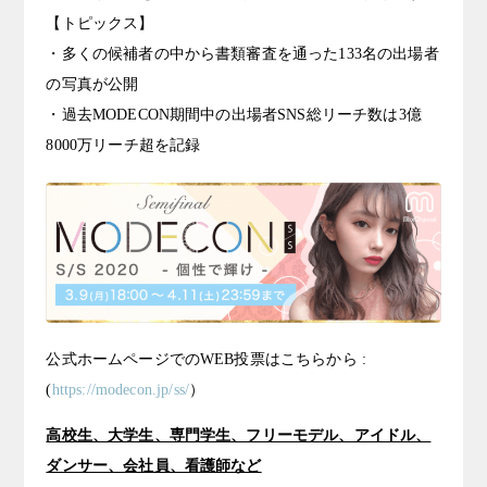
【トピックス】
・多くの候補者の中から書類審査を通った133名の出場者
の写真が公開
・過去MODECON期間中の出場者SNS総リーチ数は3億
8000万リーチ超を記録
公式ホームページでのWEB投票はこちらから :
(
https://modecon.jp/ss/
）
高校生、大学生、専門学生、フリーモデル、アイドル、
ダンサー、会社員、看護師など