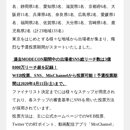
名、静岡県1名、愛知県3名、滋賀県1名、京都府6名、大
阪府11名、兵庫県4名、奈良県1名、広島県2名、愛媛県1
名、福岡県2名、佐賀県2名、大分県1名、宮崎県1名、鹿
児島県2名（計23地域133名）
東京をはじめとする様々な地域から出場者が集まり、熾
烈な予選投票期間がスタートいたしました。
過去MODECON期間中の出場者SNS総リーチ数は3億
8000万リーチ超を記録！
WEB投票、SNS、MixChannelから投票可能！予選投票期
間は2020年4月11日(土)まで。
ファイナリスト決定までには様々なステップが用意され
ており、各ステップの審査基準にSNSを用いた投票方法
が採用されています。
投票方法は、主に公式ホームページでのWEB投票、
TwitterでのRTポイント、動画配信アプリ「MixChannel」