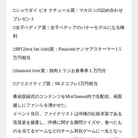
□ショウダイ ビオ ナチュール賞：マカロンの詰め合わせ
プレゼント
□女子ペディア賞：女子ペディアのバナーモデルになる権
利
□BFC(best fan club)賞：Panasonicナノケアスチーマー1.5
万円相当
□diamond liver賞：焼肉トラジお食事券１万円分
□クリエイティブ賞：SK２コフレ1万円相当
番組収録式のコンテンツをMixChannel内で生配信、画面
越しにファンらを沸かせた。
イベント当日、ファイナリストは沖縄の伝統衣装である
琉装姿を披露し、沖縄に関する難問クイズや、食べたも
のを当てるゲームなどのチーム対抗ゲームに一丸となっ