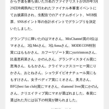
から予選を勝ち抜いた35名のファイナリストが2020年3月
29日沖縄県内にて行われたファイナル本審査イベントに
てお披露目され、生配信でのアイテムポイント、WEB投
票、SNSポイント等の合計ポイントでグランプリを決定
いたしました。
グランプリに輝いたのはマオさん、MixChannel賞の1位は
マオさん、2位Meiさん、3位Annaさん、MODECON特別
賞にはももかさん、カフーリゾート賞にyuririnmonさん、
比嘉恵莉菜さん、かのんさん。グランディスタイル賞に
恵海さん、ももかさん。クライマックスコーヒー賞にり
かさん、おとねさん。ショウダイビオナチュール賞にも
もすけさん。女子ペディア賞にミオさん、美月さん、
BFC(best fan club)賞にマオさん、diamond liver賞にかのん
さん、クリエイティブ賞にマオが選ばれました。各賞に
選ばれた方には以下の特賞が贈られました。