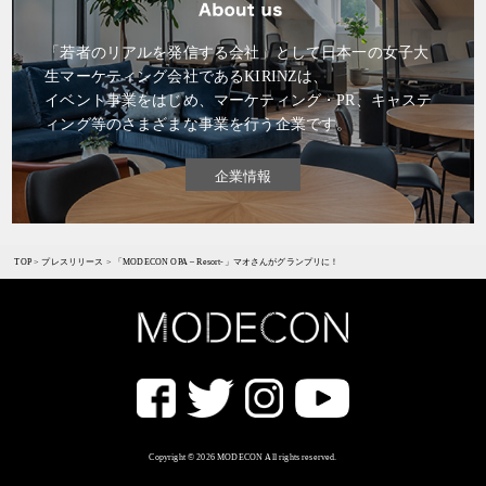
「若者のリアルを発信する会社」として日本一の女子大
生マーケティング会社であるKIRINZは、
イベント事業をはじめ、マーケティング・PR、キャステ
ィング等のさまざまな事業を行う企業です。
企業情報
TOP
>
プレスリリース
>
「MODECON OPA – Resort-」マオさんがグランプリに！
Copyright © 2026 MODECON All rights reserved.