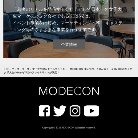
「若者のリアルを発信する会社」として日本一の女子大
生マーケティング会社であるKIRINZは、
イベント事業をはじめ、マーケティング・PR、キャステ
ィング等のさまざまな事業を行う企業です。
企業情報
TOP
>
プレスリリース
>
女子大生限定モデルコンテスト「MODECON FES 2019」予選が終了！全国4,000名以上の
女子大生の中から35名のファイナリストが決定！
Copyright © 2026 MODECON All rights reserved.