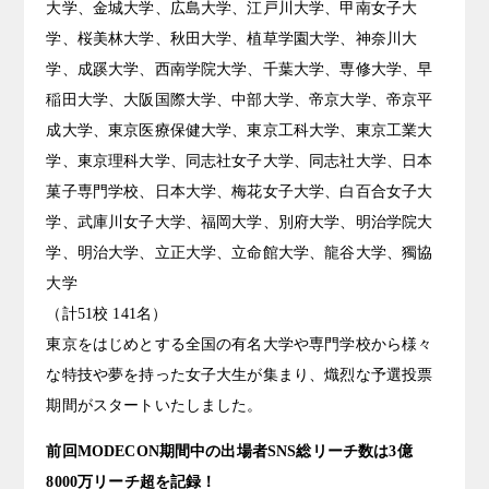
大学、金城大学、広島大学、江戸川大学、甲南女子大
学、桜美林大学、秋田大学、植草学園大学、神奈川大
学、成蹊大学、西南学院大学、千葉大学、専修大学、早
稲田大学、大阪国際大学、中部大学、帝京大学、帝京平
成大学、東京医療保健大学、東京工科大学、東京工業大
学、東京理科大学、同志社女子大学、同志社大学、日本
菓子専門学校、日本大学、梅花女子大学、白百合女子大
学、武庫川女子大学、福岡大学、別府大学、明治学院大
学、明治大学、立正大学、立命館大学、龍谷大学、獨協
大学
（計51校 141名）
東京をはじめとする全国の有名大学や専門学校から様々
な特技や夢を持った女子大生が集まり、熾烈な予選投票
期間がスタートいたしました。
前回MODECON期間中の出場者SNS総リーチ数は3億
8000万リーチ超を記録！