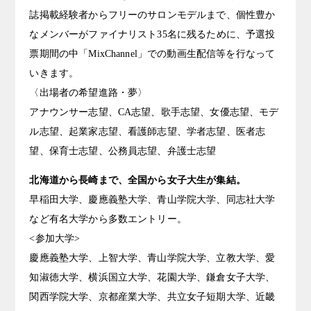
誌掲載経験者からフリーのサロンモデルまで、個性豊か
なメンバーがファイナリスト35名に残るために、予選投
票期間の中「MixChannel」での動画生配信等を行なって
いきます。
〈出場者の希望進路・夢〉
アナウンサー志望、CA志望、歌手志望、女優志望、モデ
ル志望、起業家志望、看護師志望、学者志望、医者志
望、保育士志望、公務員志望、弁護士志望
北海道から長崎まで、全国から女子大生が集結。
早稲田大学、慶應義塾大学、青山学院大学、同志社大学
など有名大学から多数エントリー。
<参加大学>
慶應義塾大学、上智大学、青山学院大学、立教大学、愛
知淑徳大学、横浜国立大学、花園大学、鎌倉女子大学、
関西学院大学、京都産業大学、共立女子短期大学、近畿