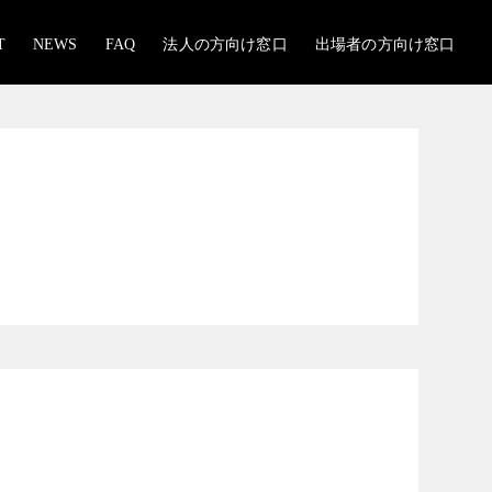
T
NEWS
FAQ
法人の方向け窓口
出場者の方向け窓口