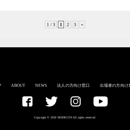
1 / 3
1
2
3
»
P
ABOUT
NEWS
法人の方向け窓口
出場者の方向け
Copyright © 2026 MODECON All rights reserved.