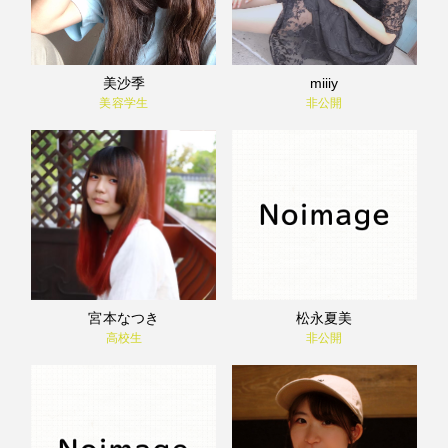
美沙季
miiiy
美容学生
非公開
宮本なつき
松永夏美
高校生
非公開