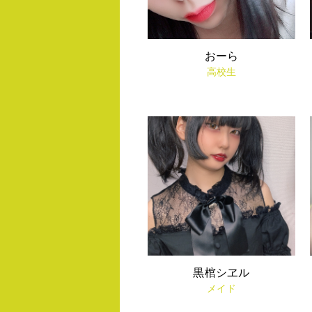
おーら
高校生
黒棺シヱル
メイド