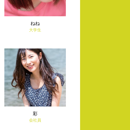
ねね
大学生
彩
会社員