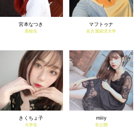
宮本なつき
マフトゥナ
高校生
名古屋経済大学
きくちょ子
miiiy
大学生
非公開