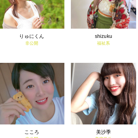
りゅにくん
shizuku
非公開
福祉系
こころ
美沙季