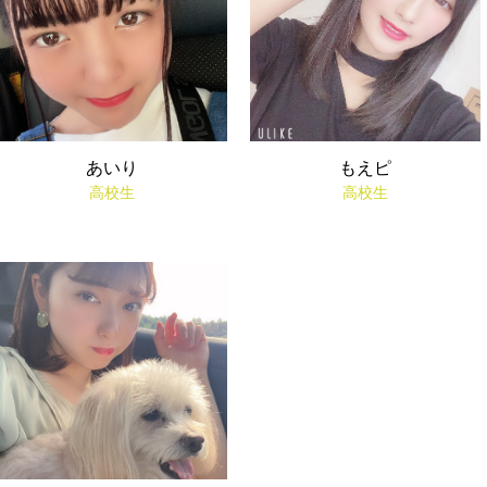
あいり
もえピ
高校生
高校生