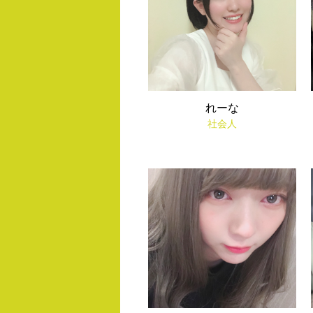
れーな
社会人