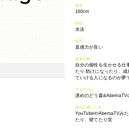
身長
160cm
特技
水泳
長所
直感力が良い
将来の夢
自分の個性を生かせる仕
たり 助けになったり、成
ていける人になるのが夢
マイブーム
遅めのどう森&AbemaT
休日の過ごし方
YouTubeやAbemaT
たり、寝てたり笑