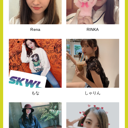
Rena
RINKA
もな
しゃりん