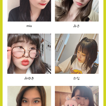
miu
みさ
みゆき
かな