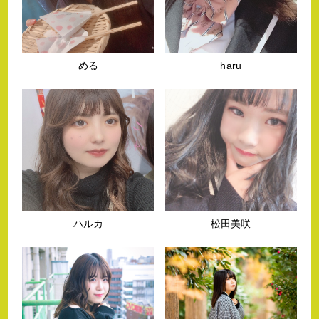
める
haru
ハルカ
松田美咲