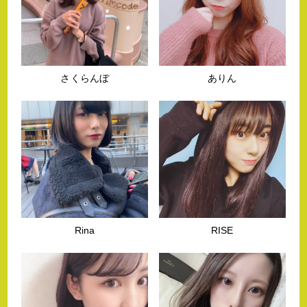
さくらんぼ
ありん
Rina
RISE