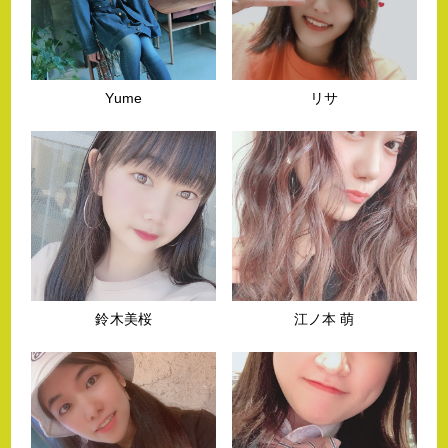
Yume
リサ
鈴木美桜
江ノ本 萌