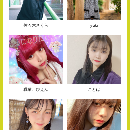
佐々木さくら
yuki
職業、ぴえん
ことは