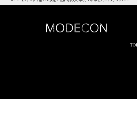
TOP
>
コンテスト情報
>
GP決定
>
低身長さんの為のアパレルモデルコンテストVol.2
TO