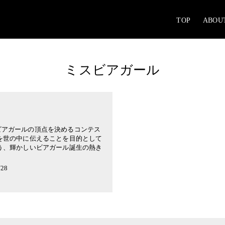
TOP
ABOU
ミスビアガール
ビアガールの頂点を決めるコンテス
を世の中に伝えることを目的として
う、輝かしいビアガール誕生の熱き
28