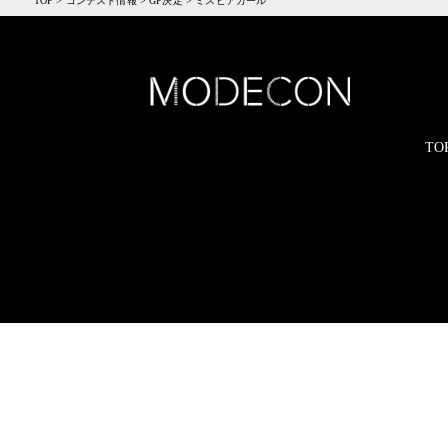
TOP
>
コンテスト情報
>
GP決定
>
ミスビアガール
TO