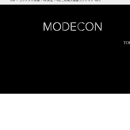
TOP
>
コンテスト情報
>
GP決定
>
#おこめ美人発掘コンテスト vol.2
TO