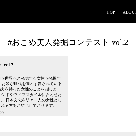
TOP
ABOU
#おこめ美人発掘コンテスト vol.2
ol.2
力を世界へと発信する女性を発掘す
、お米が世代を問わず愛されている
魅力を持った女性のことを指しま
レンドやライフスタイルに合わせた
。 日本文化を紡ぐ一人の女性とし
くれる方をお待ちしております。
27