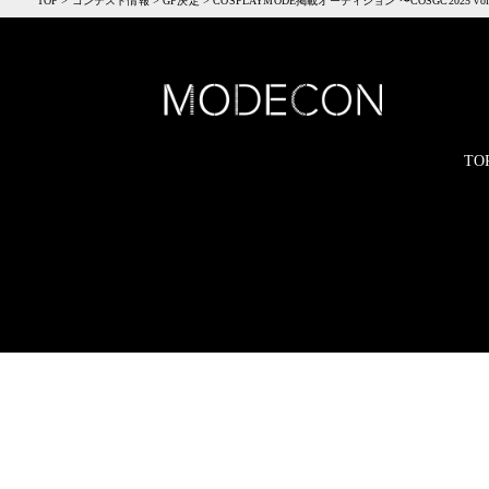
TOP
>
コンテスト情報
>
GP決定
>
COSPLAYMODE掲載オーディション 〜COSGC2025 vol
TO