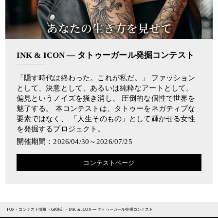
INK & ICON ― タトゥーガール発掘コンテスト
「隠す時代は終わった。これが私だ。」 ファッション
として、決意として、あるいは純粋なアートとして。
偏見というノイズを掻き消し、 圧倒的な個性で世界を
魅了する。 本コンテストは、タトゥーをネガティブな
要素ではなく、 「人生そのもの」として輝かせる女性
を発掘するプロジェクト。
開催期間：2026/04/30～2026/07/25
コンテストページ
TOP
>
コンテスト情報
>
GP決定
>
INK & ICON ― タトゥーガール発掘コンテスト