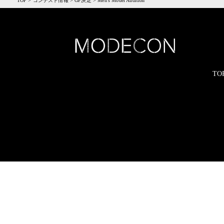
TOP
>
コンテスト情報
>
GP決定
>
Men’s Model Audition
TO