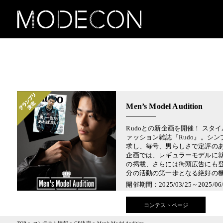
Men’s Model Audition
Rudoとの新企画を開催！ スタ
ァッション雑誌『Rudo』。シ
求し、毎号、男らしさで定評のあ
企画では、レギュラーモデルに
の掲載、さらには街頭広告にも登
分の活動の第一歩となる絶好の
開催期間：2025/03/25～2025/06/
コンテストページ