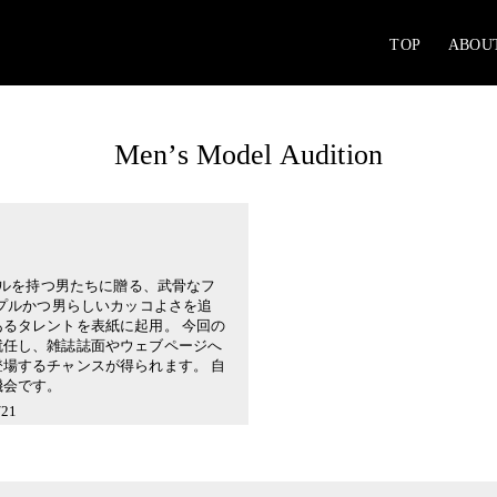
TOP
ABOU
Men’s Model Audition
イルを持つ男たちに贈る、武骨なフ
ンプルかつ男らしいカッコよさを追
るタレントを表紙に起用。 今回の
就任し、雑誌誌面やウェブページへ
場するチャンスが得られます。 自
機会です。
21