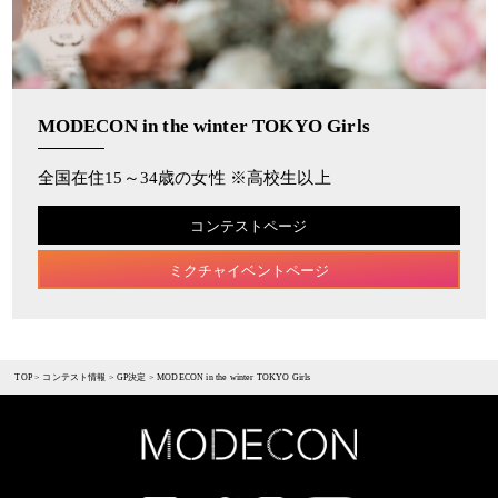
MODECON in the winter TOKYO Girls
全国在住15～34歳の女性 ※高校生以上
コンテストページ
ミクチャイベントページ
TOP
>
コンテスト情報
>
GP決定
>
MODECON in the winter TOKYO Girls