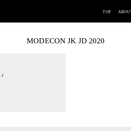
TOP
ABOU
MODECON JK JD 2020
スト