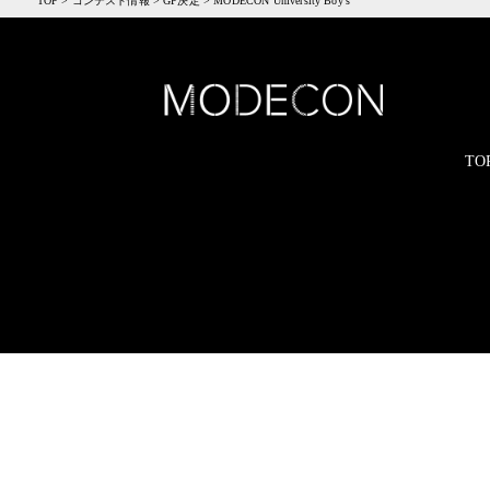
TOP
>
コンテスト情報
>
GP決定
>
MODECON University Boy’s
TO