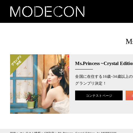
Ms
Ms.Princess ~Crystal Edi
全国に在住する16歳~34歳以上
グランプリ決定！
コンテストページ