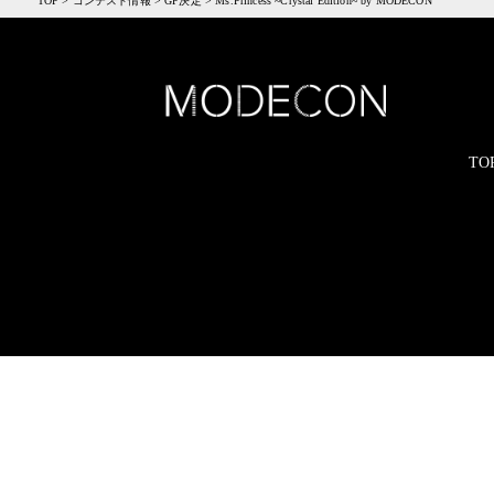
TOP
>
コンテスト情報
>
GP決定
>
Ms.Princess ~Crystal Edition~ by MODECON
TO